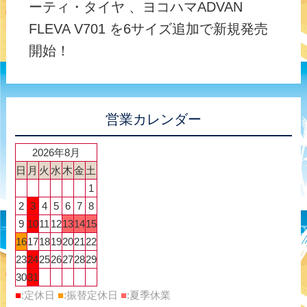
ーティ・タイヤ 、ヨコハマADVAN
FLEVA V701 を6サイズ追加で新規発売
開始！
営業カレンダー
2026年8月
日
月
火
水
木
金
土
1
2
3
4
5
6
7
8
9
10
11
12
13
14
15
16
17
18
19
20
21
22
23
24
25
26
27
28
29
30
31
■
:定休日
■
:振替定休日
■
:夏季休業