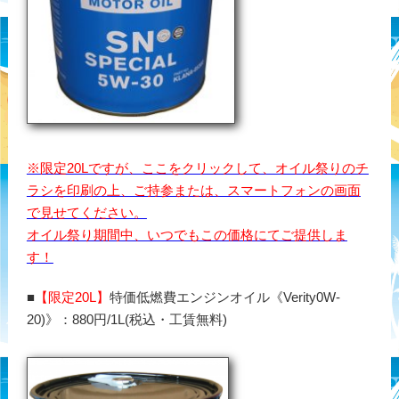
※限定20Lですが、ここをクリックして、オイル祭りのチ
ラシを印刷の上、ご持参または、スマートフォンの画面
で見せてください。
オイル祭り期間中、いつでもこの価格にてご提供しま
す！
■
【限定20L】
特価低燃費エンジンオイル《Verity0W-
20)》：880円/1L(税込・工賃無料)