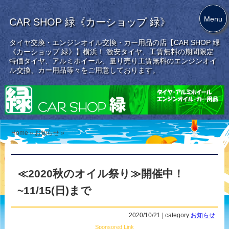
Menu
CAR SHOP 緑《カーショップ 緑》
タイヤ交換・エンジンオイル交換・カー用品の店【CAR SHOP 緑
《カーショップ 緑》】横浜！ 激安タイヤ、工賃無料の期間限定
特価タイヤ、アルミホイール、量り売り工賃無料のエンジンオイ
ル交換、カー用品等々をご用意しております。
Home
»
お知らせ
»
≪2020秋のオイル祭り≫開催中！
~11/15(日)まで
2020/10/21 | category:
お知らせ
Sponsored Link