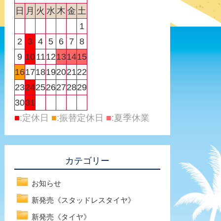
日
月
火
水
木
金
土
1
2
3
4
5
6
7
8
9
10
11
12
13
14
15
16
17
18
19
20
21
22
23
24
25
26
27
28
29
30
31
■
:定休日
■
:振替定休日
■
:夏季休業
カテゴリー
お知らせ
新発売《スタッドレスタイヤ》
新発売《タイヤ》