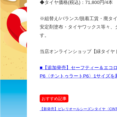
◆タイヤ価格(税込)：71,800円/4本
※組替え/バランス/脱着工賃・廃タ
安定剤塗布・タイヤワックス等々、
す。
当店オンラインショップ【緑タイヤ
■【追加発売】セーフティー＆エコロジー
P6〈チントゥラートP6〉1サイズ
おすすめ記事
【新発売】ピレリオールシーズンタイヤ〈CINTURA