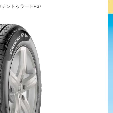
P6〈チントゥラートP6〉