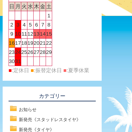
日
月
火
水
木
金
土
1
2
3
4
5
6
7
8
9
10
11
12
13
14
15
16
17
18
19
20
21
22
23
24
25
26
27
28
29
30
31
■
:定休日
■
:振替定休日
■
:夏季休業
カテゴリー
お知らせ
新発売《スタッドレスタイヤ》
新発売《タイヤ》