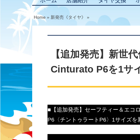
ホーム
店舗紹介
タイヤ交換
Home
»
新発売《タイヤ》
»
【追加発売】新世代
Cinturato P6
■【追加発売】セーフティー＆エコロジー
P6〈チントゥラートP6〉1サイズ