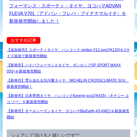
フォーマンス・スポーティ・タイヤ、ヨコハマADVAN
FLEVA V701〈アドバン・フレバ・ブイナナマルイチ〉を
新規発売開始しました！
おすすめ記事
【追加発売】スポーティタイヤ、ハンコック ventus V12 evo2(K120)を1サ
イズ追加で新規発売開始
【新発売】ハイパフォーマンスタイヤ、ダンロップSP SPORT MAXX
050+を新規発売開始
【新発売】雪も走れるSUV夏タイヤ、MICHELIN CROSSCLIMATE SUV、
新規発売開始！
【新発売】日本専用タイヤ、ハンコックKinergy eco2(K435)〈キナジー エ
コ ツー〉を新規発売開始
【新発売】オールシーズンタイヤ、ヨコハマBluEarth-4S AW21を新規発売
開始
シェアして頂けると嬉しいです^^