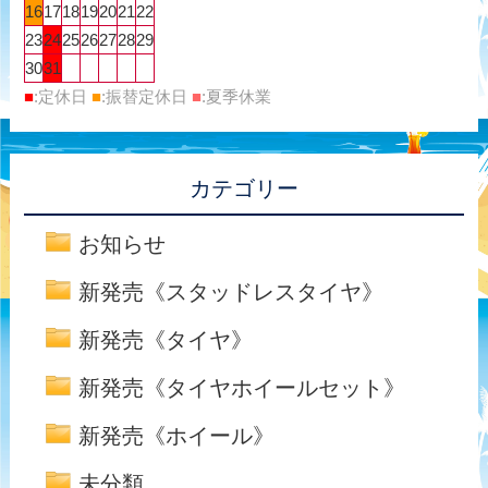
16
17
18
19
20
21
22
23
24
25
26
27
28
29
30
31
■
:定休日
■
:振替定休日
■
:夏季休業
カテゴリー
お知らせ
新発売《スタッドレスタイヤ》
新発売《タイヤ》
新発売《タイヤホイールセット》
新発売《ホイール》
未分類