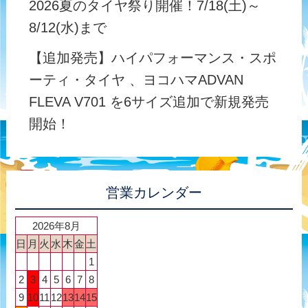
2026夏のタイヤ祭り開催！7/18(土)～
8/12(水)まで
【追加発売】ハイパフォーマンス・スポ
ーティ・タイヤ 、ヨコハマADVAN
FLEVA V701 を6サイズ追加で新規発売
開始！
営業カレンダー
2026年8月
日
月
火
水
木
金
土
1
2
3
4
5
6
7
8
9
10
11
12
13
14
15