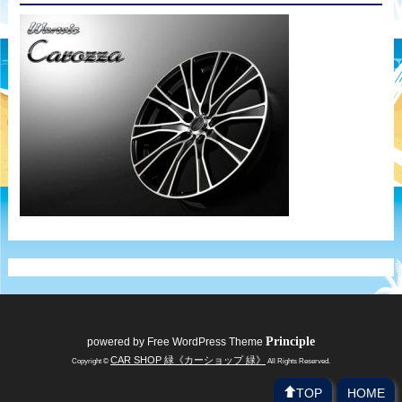
Principle
powered by
Free WordPress Theme
CAR SHOP 緑《カーショップ 緑》
Copyright ©
All Rights Reserved.
TOP
HOME