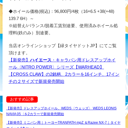
◆ホイール価格(税込)：96,800円/4枚（16×6.5 +38(+48)
139.7 6H）～
※組替え/バランス/脱着工賃別途要、使用済みホイール処
理料(鉄のみ）別途要。
当店オンラインショップ【緑タイヤドットJP】にてご覧
頂けます。
【新発売】
ハイエース
・キャラバン用ドレスアップホイ
ール〈NITRO POWER〉シリーズ【WARHEAD】
【CROSS CLAW】の2銘柄、2カラーを16インチ、17イン
チの２サイズで新規発売開始
おすすめ記事
【新発売】ドレスアップホイール、WEDS〈ウェッズ〉 WEDS LEONIS
NAVIA 05〈を2カラーで新規発売開始
【新発売】ミニバン用｜トーヨーTRANPATH mpZ ＆Razee NX-7｜タイヤ