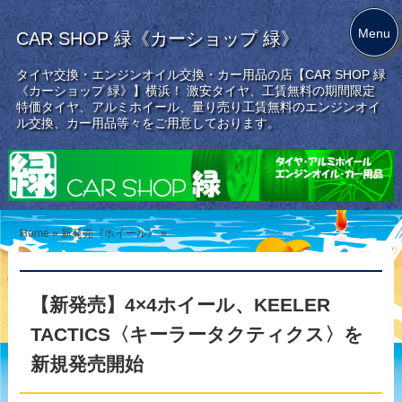
Menu
CAR SHOP 緑《カーショップ 緑》
タイヤ交換・エンジンオイル交換・カー用品の店【CAR SHOP 緑
《カーショップ 緑》】横浜！ 激安タイヤ、工賃無料の期間限定
特価タイヤ、アルミホイール、量り売り工賃無料のエンジンオイ
ル交換、カー用品等々をご用意しております。
Home
»
新発売《ホイール》
»
【新発売】4×4ホイール、KEELER
TACTICS〈キーラータクティクス〉を
新規発売開始