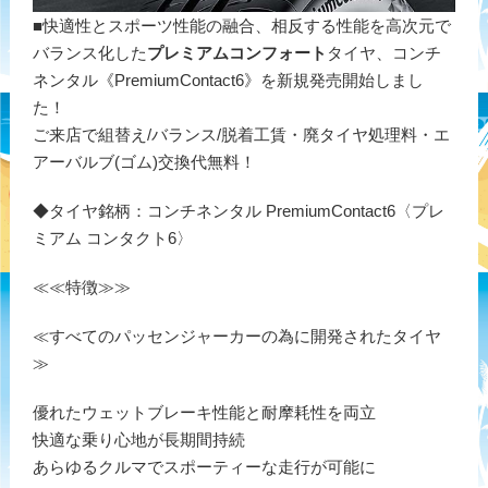
■快適性とスポーツ性能の融合、相反する性能を高次元で
バランス化した
プレミアムコンフォート
タイヤ、コンチ
ネンタル《PremiumContact6》を新規発売開始しまし
た！
ご来店で組替え/バランス/脱着工賃・廃タイヤ処理料・エ
アーバルブ(ゴム)交換代無料！
◆タイヤ銘柄：コンチネンタル PremiumContact6〈プレ
ミアム コンタクト6〉
≪≪特徴≫≫
≪すべてのパッセンジャーカーの為に開発されたタイヤ
≫
優れたウェットブレーキ性能と耐摩耗性を両立
快適な乗り心地が長期間持続
あらゆるクルマでスポーティーな走行が可能に