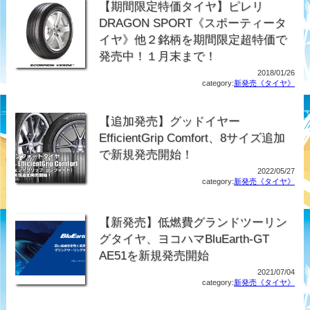
【期間限定特価タイヤ】ピレリ
DRAGON SPORT《スポーティータ
イヤ》他２銘柄を期間限定超特価で
発売中！１月末まで！
2018/01/26
category:
新発売《タイヤ》
【追加発売】グッドイヤー
EfficientGrip Comfort、8サイズ追加
で新規発売開始！
2022/05/27
category:
新発売《タイヤ》
【新発売】低燃費グランドツーリン
グタイヤ、ヨコハマBluEarth-GT
AE51を新規発売開始
2021/07/04
category:
新発売《タイヤ》