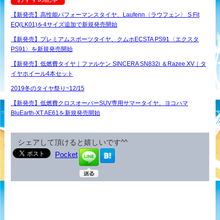
【新発売】高性能パフォーマンスタイヤ、Laufenn〈ラウフェン〉 S Fit
EQ(LK01)を4サイズ追加で新規発売開始
【新発売】プレミアムスポーツタイヤ、クムホECSTA PS91〈エクスタ
PS91〉を新規発売開始
【新発売】低燃費タイヤ｜ファルケン SINCERA SN832i ＆Razee XV｜タ
イヤホイール4本セット
2019冬のタイヤ祭り~12/15
【新発売】低燃費クロスオーバーSUV専用サマータイヤ、ヨコハマ
BluEarth-XT AE61を新規発売開始
シェアして頂けると嬉しいです^^
Pocket