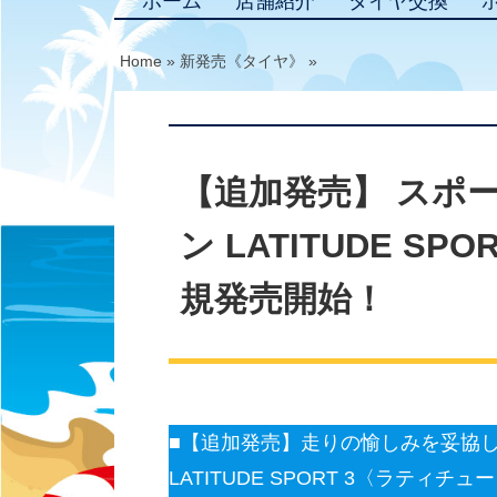
ホーム
店舗紹介
タイヤ交換
Home
»
新発売《タイヤ》
»
【追加発売】 スポ
ン LATITUDE SP
規発売開始！
■【追加発売】走りの愉しみを妥協し
LATITUDE SPORT 3〈ラティチ