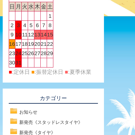
日
月
火
水
木
金
土
1
2
3
4
5
6
7
8
9
10
11
12
13
14
15
16
17
18
19
20
21
22
23
24
25
26
27
28
29
30
31
■
:定休日
■
:振替定休日
■
:夏季休業
カテゴリー
お知らせ
新発売《スタッドレスタイヤ》
新発売《タイヤ》