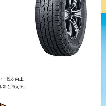
ット性を向上。
印象も与える。