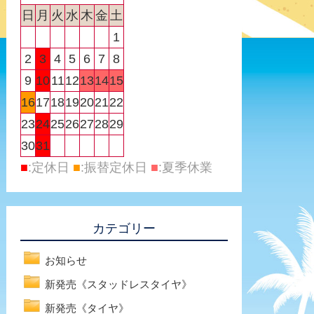
日
月
火
水
木
金
土
1
2
3
4
5
6
7
8
9
10
11
12
13
14
15
16
17
18
19
20
21
22
23
24
25
26
27
28
29
30
31
■
:定休日
■
:振替定休日
■
:夏季休業
カテゴリー
お知らせ
新発売《スタッドレスタイヤ》
新発売《タイヤ》