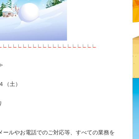
∟∟∟∟∟∟∟∟∟∟∟∟∟∟∟∟∟∟∟∟
≫
/４（土）
り
メールやお電話でのご対応等、すべての業務を