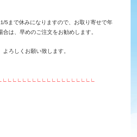
～1/5まで休みになりますので、お取り寄せで年
場合は、早めのご注文をお勧めします。
、よろしくお願い致します。
∟∟∟∟∟∟∟∟∟∟∟∟∟∟∟∟∟∟∟∟