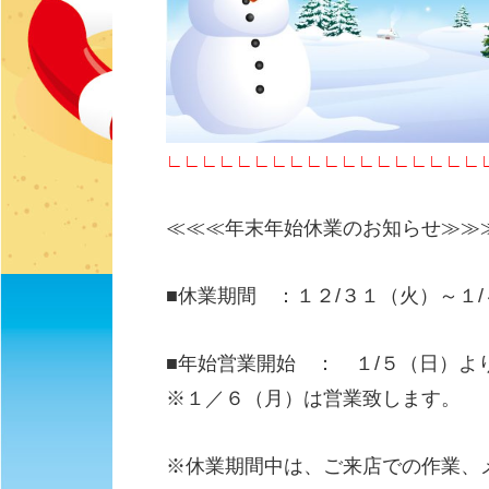
∟∟∟∟∟∟∟∟∟∟∟∟∟∟∟∟∟∟
≪≪≪年末年始休業のお知らせ≫≫
■休業期間 ：１２/３１（火）～１
■年始営業開始 ： １/５（日）よ
※１／６（月）は営業致します。
※休業期間中は、ご来店での作業、