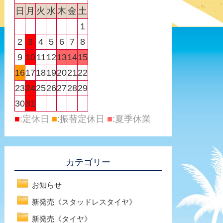
日
月
火
水
木
金
土
1
2
3
4
5
6
7
8
9
10
11
12
13
14
15
16
17
18
19
20
21
22
23
24
25
26
27
28
29
30
31
■
:定休日
■
:振替定休日
■
:夏季休業
カテゴリー
お知らせ
新発売《スタッドレスタイヤ》
新発売《タイヤ》