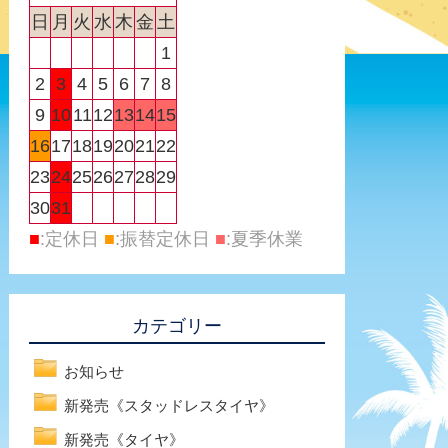
日
月
火
水
木
金
土
1
2
3
4
5
6
7
8
9
10
11
12
13
14
15
16
17
18
19
20
21
22
23
24
25
26
27
28
29
30
31
■
:定休日
■
:振替定休日
■
:夏季休業
カテゴリー
お知らせ
新発売《スタッドレスタイヤ》
新発売《タイヤ》