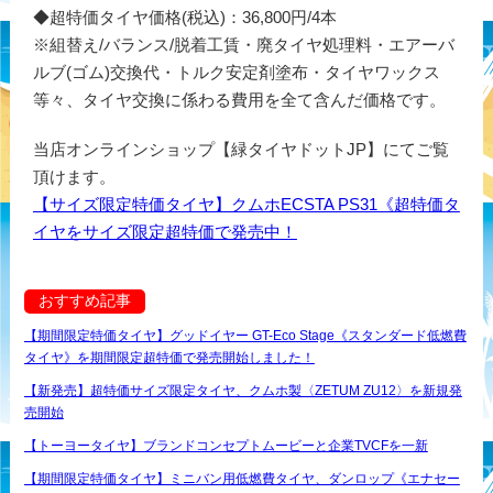
◆超特価タイヤ価格(税込)：36,800円/4本
※組替え/バランス/脱着工賃・廃タイヤ処理料・エアーバ
ルブ(ゴム)交換代・トルク安定剤塗布・タイヤワックス
等々、タイヤ交換に係わる費用を全て含んだ価格です。
当店オンラインショップ【緑タイヤドットJP】にてご覧
頂けます。
【サイズ限定特価タイヤ】クムホECSTA PS31《超特価タ
イヤをサイズ限定超特価で発売中！
おすすめ記事
【期間限定特価タイヤ】グッドイヤー GT-Eco Stage《スタンダード低燃費
タイヤ》を期間限定超特価で発売開始しました！
【新発売】超特価サイズ限定タイヤ、クムホ製〈ZETUM ZU12〉を新規発
売開始
【トーヨータイヤ】ブランドコンセプトムービーと企業TVCFを一新
【期間限定特価タイヤ】ミニバン用低燃費タイヤ、ダンロップ《エナセー