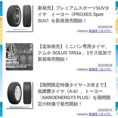
新発売】プレミアムスポーツSUVタ
イヤ トーヨー《PROXES Sport
SUV》を新規発売開始！
2019/02/15
category:
新発売《タイヤ》
【追加発売】ミニバン専用タイヤ、
クムホ SOLUS TA51a 、1サズ追加で
新規発売開始！
2024/06/26
category:
新発売《タイヤ》
【期間限定特価タイヤ～2/末まで】
低燃費タイヤ《A-b》、トーヨー
〈NANOENERGY3 PLUS〉を期間限
定の特価で発売開始！
2020/02/13
category:
新発売《タイヤ》