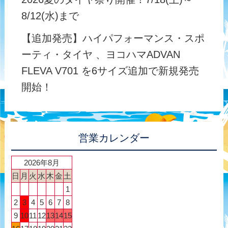
8/12(水)まで
【追加発売】ハイパフォーマンス・スポ
ーティ・タイヤ 、ヨコハマADVAN
FLEVA V701 を6サイズ追加で新規発売
開始！
営業カレンダー
2026年8月
日
月
火
水
木
金
土
1
2
3
4
5
6
7
8
9
10
11
12
13
14
15