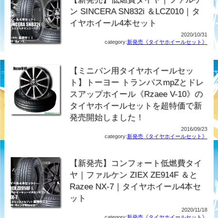
ン SINCERA SN832i ＆LCZ010｜タ
イヤホイール4本セット
2020/10/31
category:
新発売《タイヤホイールセット》
【ミニバン用タイヤホイールセッ
ト】トーヨー トランパスmpZとドレ
スアップホイール《Rzaee V-10》の
タイヤホイールセットを超特価で新
発売開始しました！
2016/09/23
category:
新発売《タイヤホイールセット》
【新発売】コンフォート低燃費タイ
ヤ｜ファルケン ZIEX ZE914F ＆と
Razee NX-7｜タイヤホイール4本セ
ット
2020/11/18
category:
新発売《タイヤホイールセット》