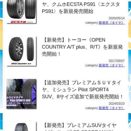
ヤ、クムホECSTA PS91〈エクスタ
PS91〉を新規発売開始
2020/05/14
category:
新発売《タイヤ》
【新発売】トーヨー《OPEN
COUNTRY A/T plus、R/T》を新規発
売開始！
2017/09/07
category:
新発売《タイヤ》
【追加発売】プレミアムＳＵＶタイ
ヤ、ミシュラン Pilot SPORT4
SUV、8サイズ追加で新規発売開始！
2024/03/23
category:
新発売《タイヤ》
【新発売】プレミアムSUVタイヤ