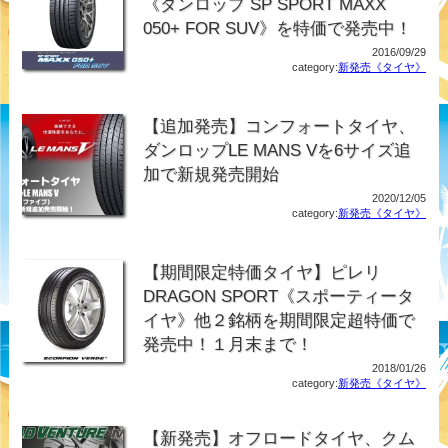
《ダンロップ SP SPORT MAXX
050+ FOR SUV》を特価で発売中！
2016/09/29
category:
新発売《タイヤ》
【追加発売】コンフォートタイヤ、
ダンロップLE MANS Vを6サイズ追
加で新規発売開始
2020/12/05
category:
新発売《タイヤ》
【期間限定特価タイヤ】ピレリ
DRAGON SPORT《スポーティータ
イヤ》他２銘柄を期間限定超特価で
発売中！１月末まで！
2018/01/26
category:
新発売《タイヤ》
【新発売】オフロードタイヤ、クム