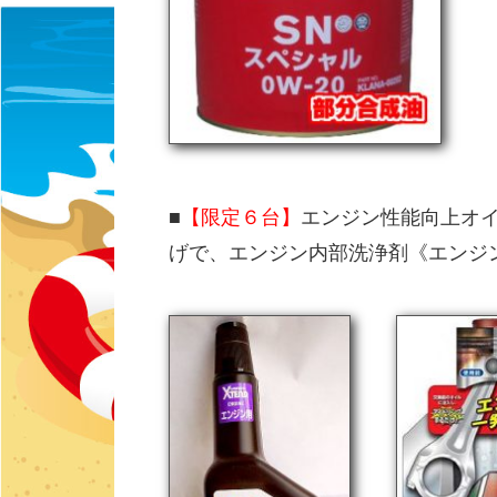
■
【限定６台】
エンジン性能向上オイル
げで、エンジン内部洗浄剤《エンジン