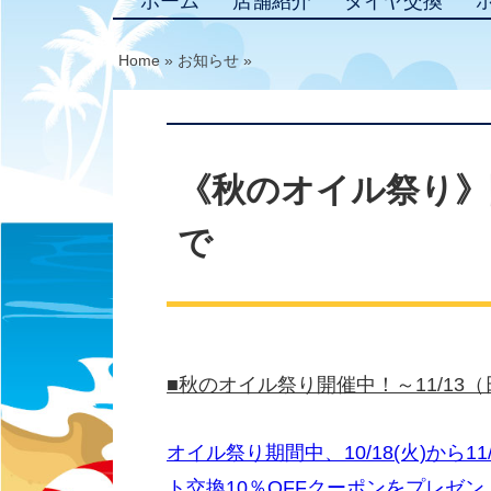
ホーム
店舗紹介
タイヤ交換
Home
»
お知らせ
»
《秋のオイル祭り》開
で
■秋のオイル祭り開催中！～11/13
オイル祭り期間中、10/18(火)から
ト交換10％OFFクーポンをプレゼン