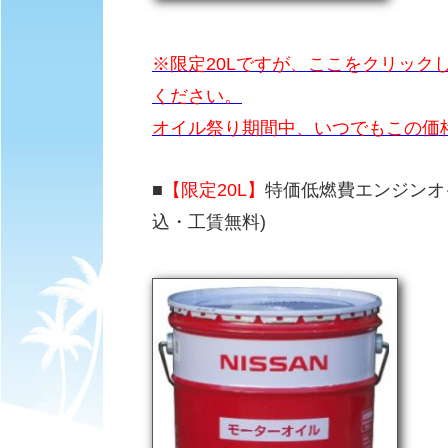
※限定20Lですが、ここをクリック
ください。
オイル祭り期間中、いつでもこの価
■
【限定20L】
特価低燃費エンジンオイル
込・工賃無料)