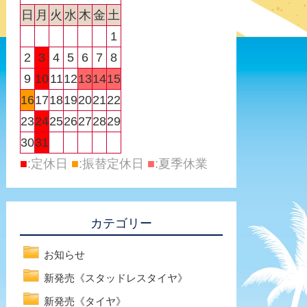
日
月
火
水
木
金
土
1
2
3
4
5
6
7
8
9
10
11
12
13
14
15
16
17
18
19
20
21
22
23
24
25
26
27
28
29
30
31
■
:定休日
■
:振替定休日
■
:夏季休業
カテゴリー
お知らせ
新発売《スタッドレスタイヤ》
新発売《タイヤ》