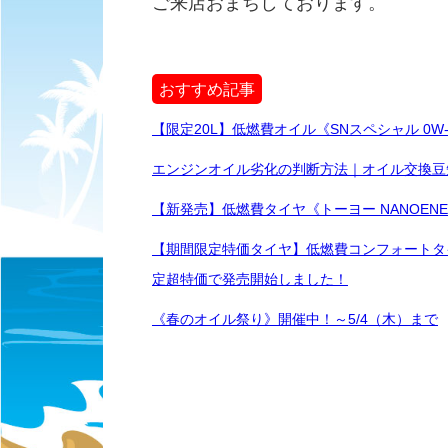
ご来店おまちしております。
おすすめ記事
【限定20L】低燃費オイル《SNスペシャル 0
エンジンオイル劣化の判断方法｜オイル交換豆
【新発売】低燃費タイヤ《トーヨー NANOENE
【期間限定特価タイヤ】低燃費コンフォートタイ
定超特価で発売開始しました！
《春のオイル祭り》開催中！～5/4（木）まで