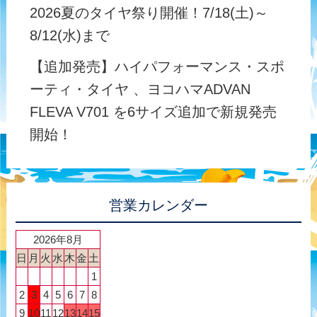
2026夏のタイヤ祭り開催！7/18(土)～
8/12(水)まで
【追加発売】ハイパフォーマンス・スポ
ーティ・タイヤ 、ヨコハマADVAN
FLEVA V701 を6サイズ追加で新規発売
開始！
営業カレンダー
2026年8月
日
月
火
水
木
金
土
1
2
3
4
5
6
7
8
9
10
11
12
13
14
15