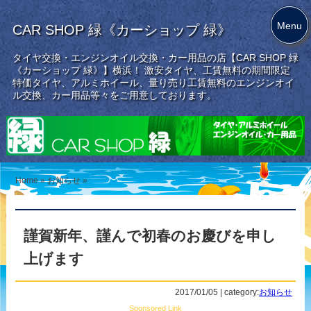
Menu
CAR SHOP 緑《カーショップ 緑》
タイヤ交換・エンジンオイル交換・カー用品の店【CAR SHOP 緑
《カーショップ 緑》】横浜！ 激安タイヤ、工賃無料の期間限定
特価タイヤ、アルミホイール、量り売り工賃無料のエンジンオイ
ル交換、カー用品等々をご用意しております。
Home
»
お知らせ
»
謹賀新年、謹んで初春のお慶びを申し
上げます
2017/01/05 | category:
お知らせ
Sponsored Link