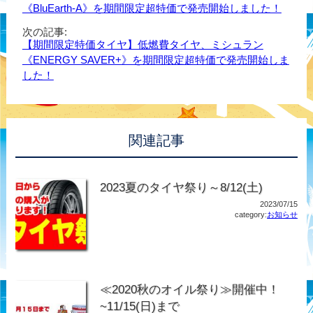
《BluEarth-A》を期間限定超特価で発売開始しました！
次の記事:
【期間限定特価タイヤ】低燃費タイヤ、ミシュラン
《ENERGY SAVER+》を期間限定超特価で発売開始しま
した！
関連記事
2023夏のタイヤ祭り～8/12(土)
2023/07/15
category:
お知らせ
≪2020秋のオイル祭り≫開催中！
~11/15(日)まで