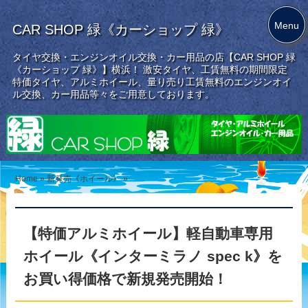
Menu
CAR SHOP 緑《カーショップ 緑》
タイヤ交換・エンジンオイル交換・カー用品の店【CAR SHOP 緑
《カーショップ 緑》】横浜！ 激安タイヤ、工賃無料の期間限定
特価タイヤ、アルミホイール、量り売り工賃無料のエンジンオイ
ル交換、カー用品等々をご用意しております。
Home
»
新発売《ホイール》
»
【特価アルミホイール】軽自動車専用
ホイール《インターミラノ spec k》を
お買い得価格で新規発売開始！