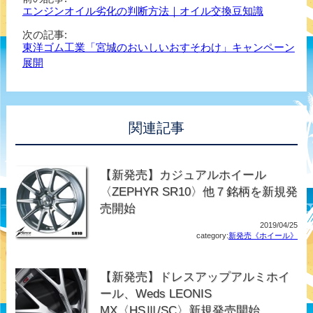
エンジンオイル劣化の判断方法｜オイル交換豆知識
次の記事:
東洋ゴム工業「宮城のおいしいおすそわけ」キャンペーン
展開
関連記事
【新発売】カジュアルホイール
〈ZEPHYR SR10〉他７銘柄を新規発
売開始
2019/04/25
category:
新発売《ホイール》
【新発売】ドレスアップアルミホイ
ール、Weds LEONIS
MX〈HSⅢ/SC〉新規発売開始