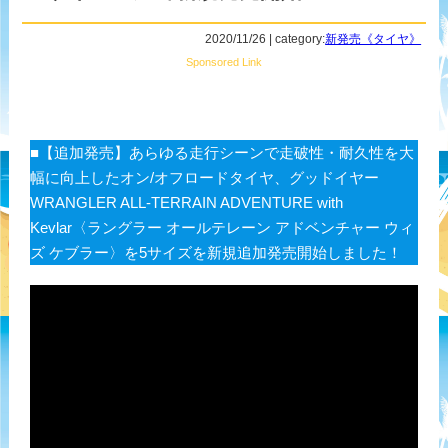
2020/11/26 | category:
新発売《タイヤ》
Sponsored Link
■【追加発売】あらゆる走行シーンで走破性・耐久性を大
幅に向上したオン/オフロードタイヤ、グッドイヤー
WRANGLER ALL-TERRAIN ADVENTURE with
Kevlar〈ラングラー オールテレーン アドベンチャー ウィ
ズ ケブラー〉を5サイズを新規追加発売開始しました！