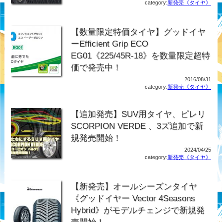
category:
新発売《タイヤ》
【数量限定特価タイヤ】グッドイヤ
ーEfficient Grip ECO
EG01《225/45R-18》を数量限定超特
価で発売中！
2016/08/31
category:
新発売《タイヤ》
【追加発売】SUV用タイヤ、ピレリ
SCORPION VERDE 、3ズ追加で新
規発売開始！
2024/04/25
category:
新発売《タイヤ》
【新発売】オールシーズンタイヤ
《グッドイヤー Vector 4Seasons
Hybrid》がモデルチェンジで新規発