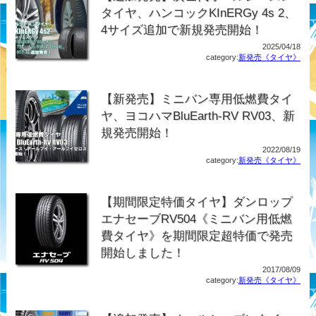
タイヤ、ハンコックKInERGy 4s 2、
4サイズ追加で新規発売開始！
2025/04/18
category:
新発売《タイヤ》
【新発売】ミニバン専用低燃費タイ
ヤ、ヨコハマBluEarth-RV RV03、新
規発売開始！
2022/08/19
category:
新発売《タイヤ》
【期間限定特価タイヤ】ダンロップ
エナセーブRV504《ミニバン用低燃
費タイヤ》を期間限定超特価で発売
開始しました！
2017/08/09
category:
新発売《タイヤ》