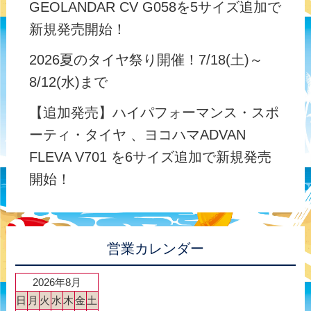
GEOLANDAR CV G058を5サイズ追加で
新規発売開始！
2026夏のタイヤ祭り開催！7/18(土)～
8/12(水)まで
【追加発売】ハイパフォーマンス・スポ
ーティ・タイヤ 、ヨコハマADVAN
FLEVA V701 を6サイズ追加で新規発売
開始！
営業カレンダー
2026年8月
日
月
火
水
木
金
土