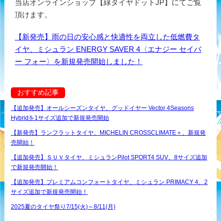
当店オンラインショップ【緑タイヤドットJP】にてご覧
頂けます。
【新発売】雨の日の安心感と快適性を両立した低燃費タ
イヤ、ミシュラン ENERGY SAVER 4〈エナジー セイバ
ー フォー〉を新規発売開始しました！
おすすめ記事
【追加発売】オールシーズンタイヤ、グッドイヤー Vector 4Seasons
Hybridを1サイズ追加で新規発売開始
【新発売】ランフラットタイヤ、MICHELIN CROSSCLIMATE＋、新規発
売開始！
【追加発売】ＳＵＶタイヤ、ミシュランPilot SPORT4 SUV、8サイズ追加
で新規発売開始！
【追加発売】プレミアムコンフォートタイヤ、ミシュラン PRIMACY 4、2
サイズ追加で新規発売開始！
2025夏のタイヤ祭り7/15(火)～8/11(月)