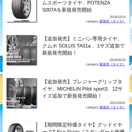
ムスポーツタイヤ、POTENZA
S007Aを新規発売開始
2019/10/14
category:
新発売《タイヤ》
【追加発売】ミニバン専用タイヤ、
クムホ SOLUS TA51a 、1サズ追加で
新規発売開始！
2024/06/26
category:
新発売《タイヤ》
【追加発売】プレジャーグリップタ
イヤ、MICHELIN Pilot sport3、12サ
イズ追加で新規発売開始！
2021/09/01
category:
新発売《タイヤ》
【期間限定特価タイヤ】グッドイヤ
ー GT-Eco Stage《スタンダード低燃