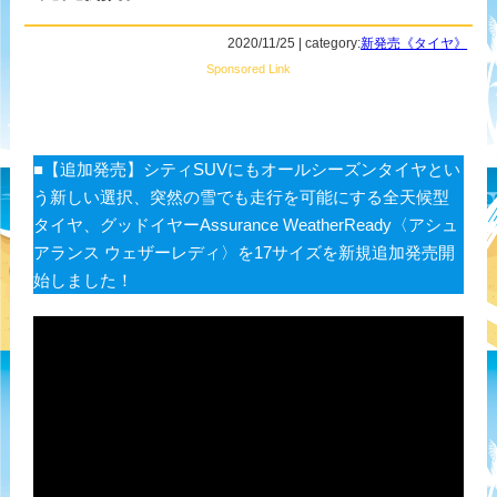
2020/11/25 | category:
新発売《タイヤ》
Sponsored Link
■【追加発売】シティSUVにもオールシーズンタイヤとい
う新しい選択、突然の雪でも走行を可能にする全天候型
タイヤ、グッドイヤーAssurance WeatherReady〈アシュ
アランス ウェザーレディ〉を17サイズを新規追加発売開
始しました！