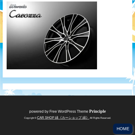
Principle
powered by
Free WordPress Theme
CAR SHOP 緑《カーショップ 緑》
Copyright ©
All Rights Reserved.
HOME