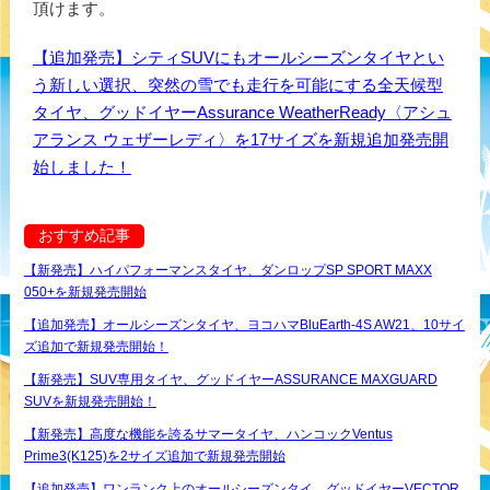
頂けます。
【追加発売】シティSUVにもオールシーズンタイヤとい
う新しい選択、突然の雪でも走行を可能にする全天候型
タイヤ、グッドイヤーAssurance WeatherReady〈アシュ
アランス ウェザーレディ〉を17サイズを新規追加発売開
始しました！
おすすめ記事
【新発売】ハイパフォーマンスタイヤ、ダンロップSP SPORT MAXX
050+を新規発売開始
【追加発売】オールシーズンタイヤ、ヨコハマBluEarth-4S AW21、10サイ
ズ追加で新規発売開始！
【新発売】SUV専用タイヤ、グッドイヤーASSURANCE MAXGUARD
SUVを新規発売開始！
【新発売】高度な機能を誇るサマータイヤ、ハンコックVentus
Prime3(K125)を2サイズ追加で新規発売開始
【追加発売】ワンランク上のオールシーズンタイ、グッドイヤーVECTOR