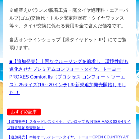
※組替え/バランス/脱着工賃・廃タイヤ処理料・エアーバ
ルブ(ゴム)交換代・トルク安定剤塗布・タイヤワックス
等々、タイヤ交換に係わる費用を全て含んだ価格です。
当店オンラインショップ【緑タイヤドットJP】にてご覧
頂けます。
■【追加発売】上質なクルージングを追求し、環境性能も
進化させたプレミアムコンフォートタイヤ、トーヨー
PROXES Comfort IIs〈プロクセス コンフォート ツーエ
ス〉25サイズ(16～20インチ) を新規追加発売開始しまし
た ！
おすすめ記事
【追加発売】スタッドレスタイヤ、ダンロップ WINTER MAXX 03を4サイ
ズ新規追加発売開始！
【追加発売】本格オールテレーンタイヤ、トーヨーOPEN COUNTRY A/T