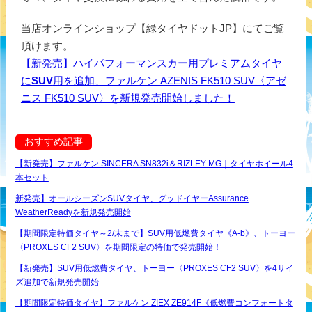
当店オンラインショップ【緑タイヤドットJP】にてご覧
頂けます。
【新発売】ハイパフォーマンスカー用プレミアムタイヤ
に
SUV
用を追加、ファルケン AZENIS FK510 SUV〈アゼ
ニス FK510 SUV〉を新規発売開始しました！
おすすめ記事
【新発売】ファルケン SINCERA SN832i＆RIZLEY MG｜タイヤホイール4
本セット
新発売】オールシーズンSUVタイヤ、グッドイヤーAssurance
WeatherReadyを新規発売開始
【期間限定特価タイヤ～2/末まで】SUV用低燃費タイヤ《A-b》、トーヨー
〈PROXES CF2 SUV〉を期間限定の特価で発売開始！
【新発売】SUV用低燃費タイヤ、トーヨー〈PROXES CF2 SUV〉を4サイ
ズ追加で新規発売開始
【期間限定特価タイヤ】ファルケン ZIEX ZE914F《低燃費コンフォートタ