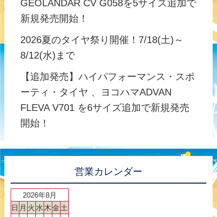
GEOLANDAR CV G058を5サイズ追加で
新規発売開始！
2026夏のタイヤ祭り開催！7/18(土)～
8/12(水)まで
【追加発売】ハイパフォーマンス・スポ
ーティ・タイヤ 、ヨコハマADVAN
FLEVA V701 を6サイズ追加で新規発売
開始！
営業カレンダー
2026年8月
日
月
火
水
木
金
土