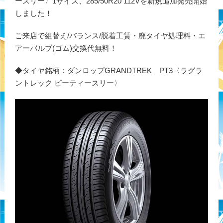
ースリー〉1サイズ、285/50R20 112Vを新規追加発売開始
しました！
ご来店で組替え/バランス/脱着工賃・廃タイヤ処理料・エ
アーバルブ(ゴム)交換代無料！
◆タイヤ銘柄：ダンロップGRANDTREK PT3〈ラグラ
ントレック ピーティースリー〉