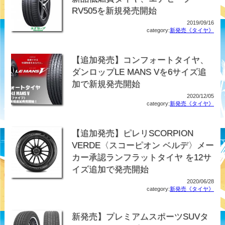
RV505を新規発売開始
2019/09/16
category:
新発売《タイヤ》
【追加発売】コンフォートタイヤ、
ダンロップLE MANS Vを6サイズ追
加で新規発売開始
2020/12/05
category:
新発売《タイヤ》
【追加発売】ピレリSCORPION
VERDE〈スコーピオン ベルデ〉メー
カー承認ランフラットタイヤ を12サ
イズ追加で発売開始
2020/06/28
category:
新発売《タイヤ》
新発売】プレミアムスポーツSUVタ