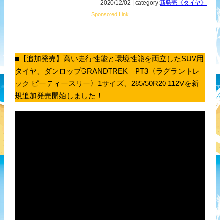
2020/12/02 | category:
新発売《タイヤ》
Sponsored Link
■【追加発売】高い走行性能と環境性能を両立したSUV用
タイヤ、ダンロップGRANDTREK PT3〈ラグラントレ
ック ピーティースリー〉1サイズ、285/50R20 112Vを新
規追加発売開始しました！