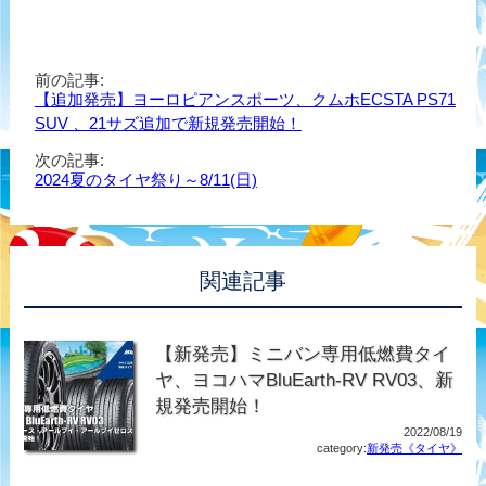
前の記事:
【追加発売】ヨーロピアンスポーツ、クムホECSTA PS71
SUV 、21サズ追加で新規発売開始！
次の記事:
2024夏のタイヤ祭り～8/11(日)
関連記事
【新発売】ミニバン専用低燃費タイ
ヤ、ヨコハマBluEarth-RV RV03、新
規発売開始！
2022/08/19
category:
新発売《タイヤ》