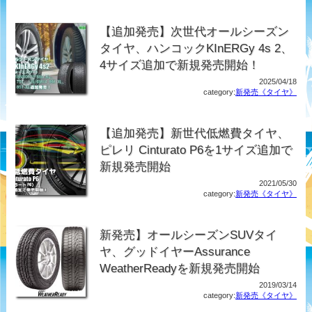
【追加発売】次世代オールシーズン
タイヤ、ハンコックKInERGy 4s 2、
4サイズ追加で新規発売開始！
2025/04/18
category:
新発売《タイヤ》
【追加発売】新世代低燃費タイヤ、
ピレリ Cinturato P6を1サイズ追加で
新規発売開始
2021/05/30
category:
新発売《タイヤ》
新発売】オールシーズンSUVタイ
ヤ、グッドイヤーAssurance
WeatherReadyを新規発売開始
2019/03/14
category:
新発売《タイヤ》