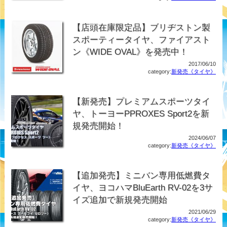
【店頭在庫限定品】ブリヂストン製
スポーティータイヤ、ファイアスト
ン《WIDE OVAL》を発売中！
2017/06/10
category:
新発売《タイヤ》
【新発売】プレミアムスポーツタイ
ヤ、トーヨーPPROXES Sport2を新
規発売開始！
2024/06/07
category:
新発売《タイヤ》
【追加発売】ミニバン専用低燃費タ
イヤ、ヨコハマBluEarth RV-02を3サ
イズ追加で新規発売開始
2021/06/29
category:
新発売《タイヤ》