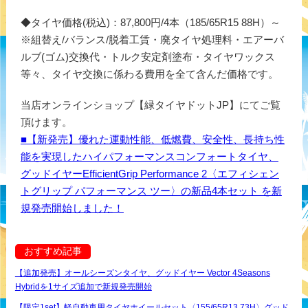
◆タイヤ価格(税込)：87,800円/4本（185/65R15 88H）～
※組替え/バランス/脱着工賃・廃タイヤ処理料・エアーバ
ルブ(ゴム)交換代・トルク安定剤塗布・タイヤワックス
等々、タイヤ交換に係わる費用を全て含んだ価格です。
当店オンラインショップ【緑タイヤドットJP】にてご覧
頂けます。
■【新発売】優れた運動性能、低燃費、安全性、長持ち性
能を実現したハイパフォーマンスコンフォートタイヤ、
グッドイヤーEfficientGrip Performance 2〈エフィシェン
トグリップ パフォーマンス ツー〉の新品4本セット を新
規発売開始しました！
おすすめ記事
【追加発売】オールシーズンタイヤ、グッドイヤー Vector 4Seasons
Hybridを1サイズ追加で新規発売開始
【限定1set】軽自動車用タイヤホイールセット〈155/65R13 73H〉グッド