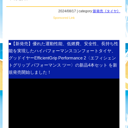
2024/08/17 | category:
新発売《タイヤ》
Sponsored Link
■【新発売】優れた運動性能、低燃費、安全性、長持ち性
能を実現したハイパフォーマンスコンフォートタイヤ、
グッドイヤーEfficientGrip Performance 2〈エフィシェン
トグリップ パフォーマンス ツー〉の新品4本セット を新
規発売開始しました！