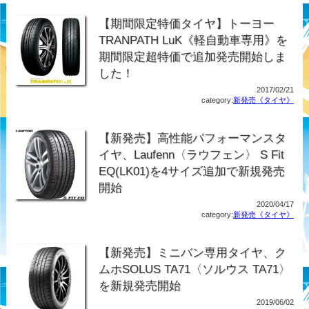
【期間限定特価タイヤ】トーヨー
TRANPATH LuK《軽自動車専用》を
期間限定超特価で追加発売開始しま
した！
2017/02/21
category:
新発売《タイヤ》
【新発売】高性能パフォーマンスタ
イヤ、Laufenn〈ラウフェン〉 S Fit
EQ(LK01)を4サイズ追加で新規発売
開始
2020/04/17
category:
新発売《タイヤ》
【新発売】ミニバン専用タイヤ、ク
ムホSOLUS TA71〈ソルウス TA71〉
を新規発売開始
2019/06/02