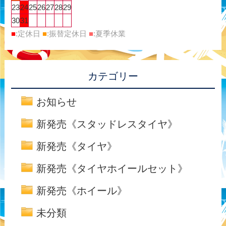
23
24
25
26
27
28
29
30
31
■
:定休日
■
:振替定休日
■
:夏季休業
カテゴリー
お知らせ
新発売《スタッドレスタイヤ》
新発売《タイヤ》
新発売《タイヤホイールセット》
新発売《ホイール》
未分類