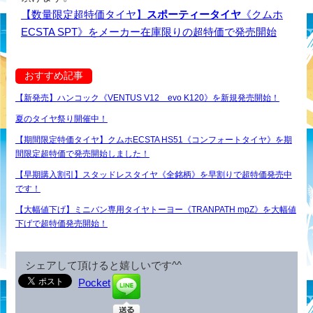
【数量限定超特価タイヤ】
スポーティータイヤ
《クムホ
ECSTA SPT》をメーカー在庫限りの超特価で発売開始
おすすめ記事
【新発売】ハンコック《VENTUS V12 evo K120》を新規発売開始！
夏のタイヤ祭り開催中！
【期間限定特価タイヤ】クムホECSTA HS51《コンフォートタイヤ》を期
間限定超特価で発売開始しました！
【早期購入割引】スタッドレスタイヤ《全銘柄》を早割りで超特価発売中
です！
【大幅値下げ】ミニバン専用タイヤトーヨー《TRANPATH mpZ》を大幅値
下げで超特価発売開始！
シェアして頂けると嬉しいです^^
Pocket