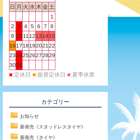
日
月
火
水
木
金
土
1
2
3
4
5
6
7
8
9
10
11
12
13
14
15
16
17
18
19
20
21
22
23
24
25
26
27
28
29
30
31
■
:定休日
■
:振替定休日
■
:夏季休業
カテゴリー
お知らせ
新発売《スタッドレスタイヤ》
新発売《タイヤ》