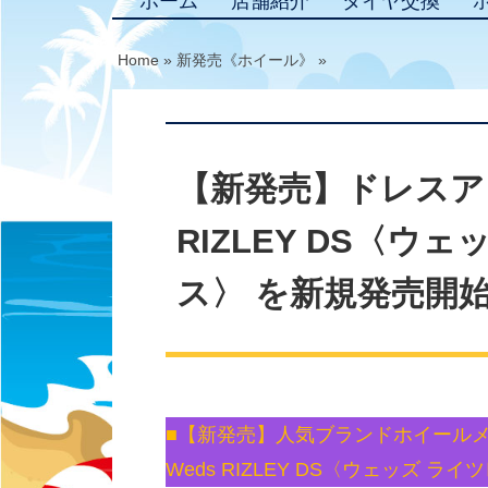
ホーム
店舗紹介
タイヤ交換
Home
»
新発売《ホイール》
»
【新発売】ドレスア
RIZLEY DS〈ウ
ス〉 を新規発売開
■【新発売】人気ブランドホイール
Weds RIZLEY DS〈ウェッズ 