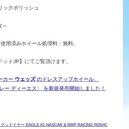
リックポリッシュ
枚～
、使用済みホイール処理料：無料。
ドットJP】にてご覧頂けます。
ーカー
ウェッズ
のドレスアップホイール、
ライツレー ディーエス〉 を新規発売開始しました！
ー EAGLE #1 NASCAR & RMP RACING R05HC