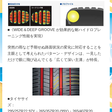
■《WIDE＆DEEP GROOVE が効果的な耐ハイドロプレ
ーニング性能を実現》
突然の雨など予期せぬ路面状況の変化に対応することを
主眼として考えられたパターン・デザインは、一見した
だけで眼に飛び込んでくる「広くて深い主溝」が特長。
■タイヤサイ
ズ
295/25ZR22 97Y・265/35ZR20 (99Y)・265/40ZR20