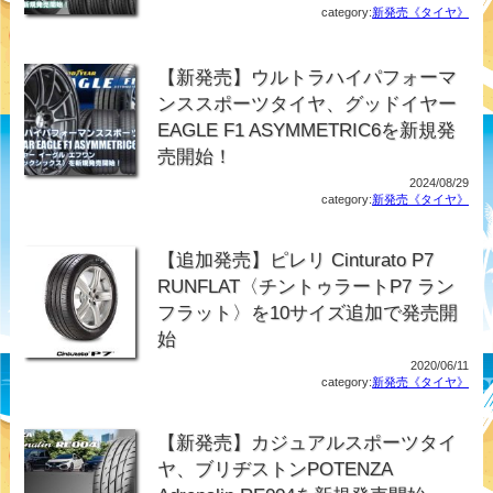
category:
新発売《タイヤ》
【新発売】ウルトラハイパフォーマ
ンススポーツタイヤ、グッドイヤー
EAGLE F1 ASYMMETRIC6を新規発
売開始！
2024/08/29
category:
新発売《タイヤ》
【追加発売】ピレリ Cinturato P7
RUNFLAT〈チントゥラートP7 ラン
フラット〉を10サイズ追加で発売開
始
2020/06/11
category:
新発売《タイヤ》
【新発売】カジュアルスポーツタイ
ヤ、ブリヂストンPOTENZA