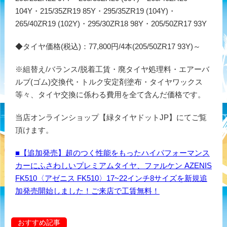
104Y・215/35ZR19 85Y・295/35ZR19 (104Y)・
265/40ZR19 (102Y)・295/30ZR18 98Y・205/50ZR17 93Y
◆タイヤ価格(税込)：77,800円/4本(205/50ZR17 93Y)～
※組替え/バランス/脱着工賃・廃タイヤ処理料・エアーバ
ルブ(ゴム)交換代・トルク安定剤塗布・タイヤワックス
等々、タイヤ交換に係わる費用を全て含んだ価格です。
当店オンラインショップ【緑タイヤドットJP】にてご覧
頂けます。
■【追加発売】超のつく性能をもったハイパフォーマンス
カーにふさわしいプレミアムタイヤ、ファルケン AZENIS
FK510〈アゼニス FK510〉17~22インチ8サイズを新規追
加発売開始しました！ご来店で工賃無料！
おすすめ記事