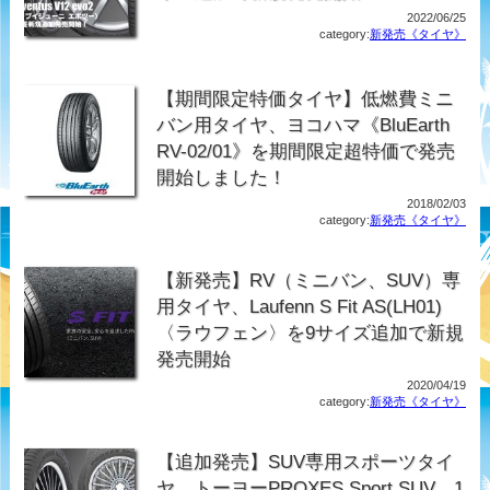
2022/06/25
category:
新発売《タイヤ》
【期間限定特価タイヤ】低燃費ミニ
バン用タイヤ、ヨコハマ《BluEarth
RV-02/01》を期間限定超特価で発売
開始しました！
2018/02/03
category:
新発売《タイヤ》
【新発売】RV（ミニバン、SUV）専
用タイヤ、Laufenn S Fit AS(LH01)
〈ラウフェン〉を9サイズ追加で新規
発売開始
2020/04/19
category:
新発売《タイヤ》
【追加発売】SUV専用スポーツタイ
ヤ、トーヨーPROXES Sport SUV、1