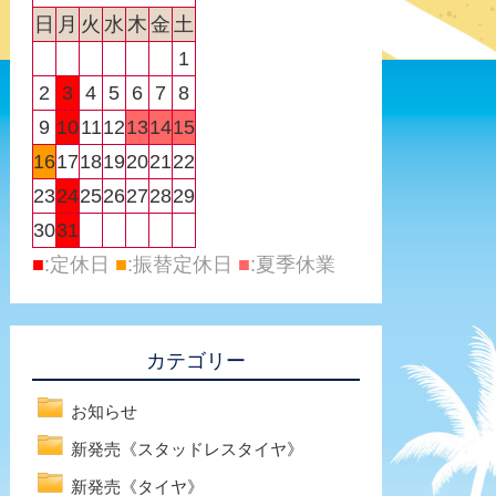
日
月
火
水
木
金
土
1
2
3
4
5
6
7
8
9
10
11
12
13
14
15
16
17
18
19
20
21
22
23
24
25
26
27
28
29
30
31
■
:定休日
■
:振替定休日
■
:夏季休業
カテゴリー
お知らせ
新発売《スタッドレスタイヤ》
新発売《タイヤ》