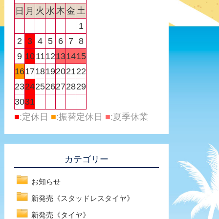
日
月
火
水
木
金
土
1
2
3
4
5
6
7
8
9
10
11
12
13
14
15
16
17
18
19
20
21
22
23
24
25
26
27
28
29
30
31
■
:定休日
■
:振替定休日
■
:夏季休業
カテゴリー
お知らせ
新発売《スタッドレスタイヤ》
新発売《タイヤ》