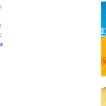
で
で
で
識