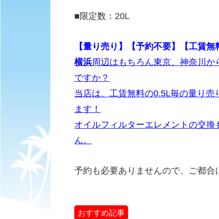
■限定数：20L
【量り売り】【予約不要】【工賃無
横浜
周辺はもちろん東京、神奈川か
ですか？
当店は、工賃無料の0.5L毎の量り売
ます！
オイルフィルターエレメントの交換
ん。
予約も必要ありませんので、ご都合
おすすめ記事