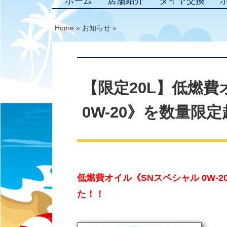
ホーム
店舗紹介
タイヤ交換
Home
»
お知らせ
»
【限定20L】低燃費
0W-20》を数量限
低燃費オイル《SNスペシャル 0W-
た！！