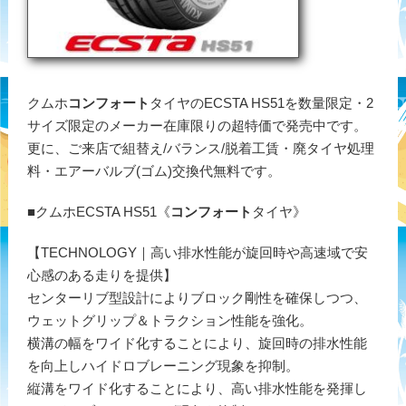
クムホ
コンフォート
タイヤのECSTA HS51を数量限定・2
サイズ限定のメーカー在庫限りの超特価で発売中です。
更に、ご来店で組替え/バランス/脱着工賃・廃タイヤ処理
料・エアーバルブ(ゴム)交換代無料です。
■クムホECSTA HS51《
コンフォート
タイヤ》
【TECHNOLOGY｜高い排水性能が旋回時や高速域で安
心感のある走りを提供】
センターリブ型設計によりブロック剛性を確保しつつ、
ウェットグリップ＆トラクション性能を強化。
横溝の幅をワイド化することにより、旋回時の排水性能
を向上しハイドロブレーニング現象を抑制。
縦溝をワイド化することにより、高い排水性能を発揮し