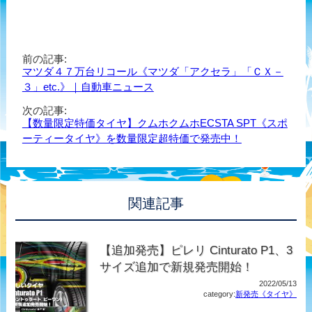
前の記事:
マツダ４７万台リコール《マツダ「アクセラ」「ＣＸ－
３」etc.》｜自動車ニュース
次の記事:
【数量限定特価タイヤ】クムホクムホECSTA SPT《スポ
ーティータイヤ》を数量限定超特価で発売中！
関連記事
【追加発売】ピレリ Cinturato P1、3
サイズ追加で新規発売開始！
2022/05/13
category:
新発売《タイヤ》