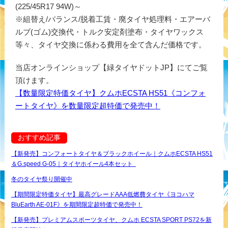
(225/45R17 94W)～
※組替え/バランス/脱着工賃・廃タイヤ処理料・エアーバ
ルブ(ゴム)交換代・トルク安定剤塗布・タイヤワックス
等々、タイヤ交換に係わる費用を全て含んだ価格です。
当店オンラインショップ【緑タイヤドットJP】にてご覧
頂けます。
【数量限定特価タイヤ】クムホECSTA HS51《コンフォ
ートタイヤ》を数量限定超特価で発売中！
おすすめ記事
【新発売】コンフォートタイヤ＆ブラックホイール｜クムホECSTA HS51
＆G.speed G-05｜タイヤホイール4本セット
冬のタイヤ祭り開催中
【期間限定特価タイヤ】最高グレードAAA低燃費タイヤ《ヨコハマ
BluEarth AE-01F》を期間限定超特価で発売中！
【新発売】プレミアムスポーツタイヤ、クムホ ECSTA SPORT PS72を新