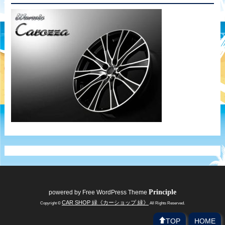
Principle
powered by
Free WordPress Theme
CAR SHOP 緑《カーショップ 緑》
Copyright ©
All Rights Reserved.
TOP
HOME