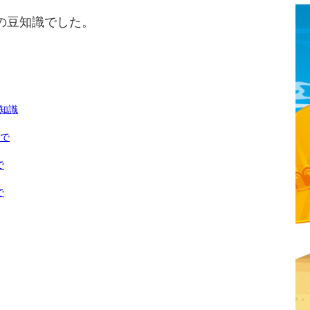
の豆知識でした。
知識
まで
で
で