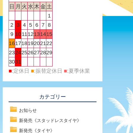
日
月
火
水
木
金
土
1
2
3
4
5
6
7
8
9
10
11
12
13
14
15
16
17
18
19
20
21
22
23
24
25
26
27
28
29
30
31
■
:定休日
■
:振替定休日
■
:夏季休業
カテゴリー
お知らせ
新発売《スタッドレスタイヤ》
新発売《タイヤ》