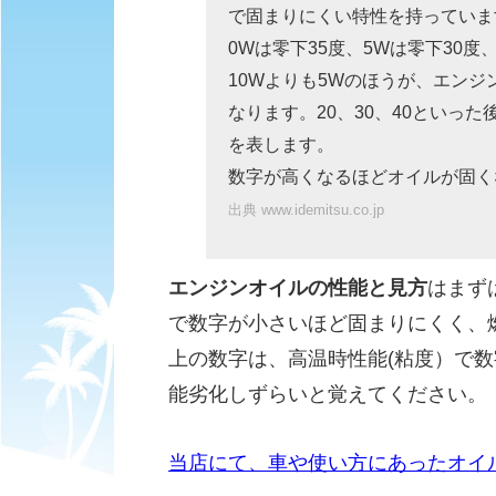
で固まりにくい特性を持っていま
0Wは零下35度、5Wは零下30度
10Wよりも5Wのほうが、エン
なります。20、30、40といっ
を表します。
数字が高くなるほどオイルが固く
出典 www.idemitsu.co.jp
エンジンオイルの性能と見方
はまず
で数字が小さいほど固まりにくく、
上の数字は、高温時性能(粘度）で
能劣化しずらいと覚えてください。
当店にて、車や使い方にあったオイ