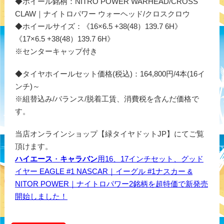
◆ホイール銘柄：NITRO POWER WARHEAD/CROSS
CLAW｜ナイトロパワー ウォーヘッド/クロスクロウ
◆ホイールサイズ：《16×6.5 +38(48）139.7 6H》
《17×6.5 +38(48）139.7 6H》
※センターキャップ付き
◆タイヤホイールセット価格(税込)：164,800円/4本(16イ
ンチ)～
※組替込み/バランス/脱着工賃、消費税を含んだ価格で
す。
当店オンラインショップ【緑タイヤドットJP】にてご覧
頂けます。
ハイエース
・
キャラバン
用16、17インチセット、グッド
イヤー EAGLE #1 NASCAR｜イーグル #1ナスカー &
NITOR POWER｜ナイトロパワー2銘柄を超特価で新発売
開始しました！