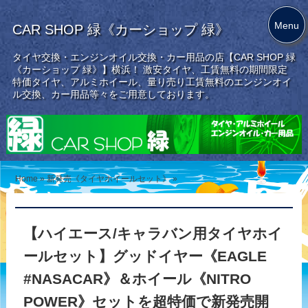
Menu
CAR SHOP 緑《カーショップ 緑》
タイヤ交換・エンジンオイル交換・カー用品の店【CAR SHOP 緑
《カーショップ 緑》】横浜！ 激安タイヤ、工賃無料の期間限定
特価タイヤ、アルミホイール、量り売り工賃無料のエンジンオイ
ル交換、カー用品等々をご用意しております。
Home
»
新発売《タイヤホイールセット》
»
【ハイエース/キャラバン用タイヤホイ
ールセット】グッドイヤー《EAGLE
#NASACAR》＆ホイール《NITRO
POWER》セットを超特価で新発売開