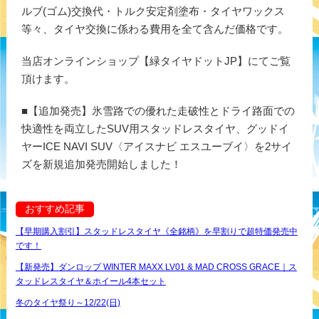
ルブ(ゴム)交換代・トルク安定剤塗布・タイヤワックス
等々、タイヤ交換に係わる費用を全て含んだ価格です。
当店オンラインショップ【緑タイヤドットJP】にてご覧
頂けます。
■【追加発売】氷雪路での優れた走破性とドライ路面での
快適性を両立したSUV用スタッドレスタイヤ、グッドイ
ヤーICE NAVI SUV〈アイスナビ エスユーブイ〉を2サイ
ズを新規追加発売開始しました！
おすすめ記事
【早期購入割引】スタッドレスタイヤ《全銘柄》を早割りで超特価発売中
です！
【新発売】ダンロップ WINTER MAXX LV01 & MAD CROSS GRACE｜ス
タッドレスタイヤ＆ホイール4本セット
冬のタイヤ祭り～12/22(日)