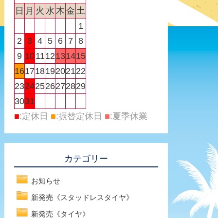
日
月
火
水
木
金
土
1
2
3
4
5
6
7
8
9
10
11
12
13
14
15
16
17
18
19
20
21
22
23
24
25
26
27
28
29
30
31
■
:定休日
■
:振替定休日
■
:夏季休業
カテゴリー
お知らせ
新発売《スタッドレスタイヤ》
新発売《タイヤ》