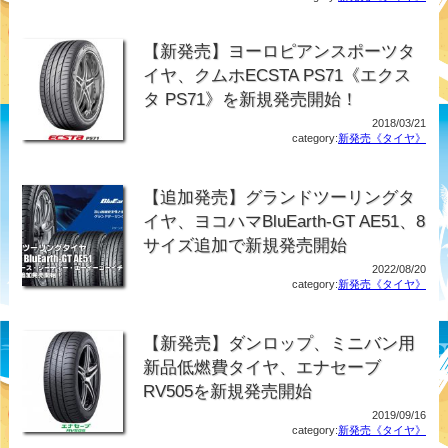
【新発売】ヨーロピアンスポーツタ
イヤ、クムホECSTA PS71《エクス
タ PS71》を新規発売開始！
2018/03/21
category:
新発売《タイヤ》
【追加発売】グランドツーリングタ
イヤ、ヨコハマBluEarth-GT AE51、8
サイズ追加で新規発売開始
2022/08/20
category:
新発売《タイヤ》
【新発売】ダンロップ、ミニバン用
新品低燃費タイヤ、エナセーブ
RV505を新規発売開始
2019/09/16
category:
新発売《タイヤ》