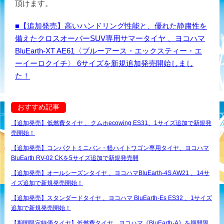
頂けます。
■【追加発売】高いハンドリング性能と、優れた静粛性を
備えたクロスオーバーSUV専用サマータイヤ 、ヨコハマ
BluEarth-XT AE61〈ブルーアース・エックスティー・エ
ーイーロクイチ〉 6サイズを新規追加発売開始しまし
た！
おすすめ記事
【追加発売】低燃費タイヤ 、クムホecowing ES31、1サイズ追加で新規発
売開始！
【追加発売】コンパクトミニバン・軽ハイトワゴン専用タイヤ、ヨコハマ
BluEarth RV-02 CKを5サイズ追加で新規発売開
【追加発売】オールシーズンタイヤ 、ヨコハマBluEarth-4S AW21 、14サ
イズ追加で新規発売開始！
【追加発売】スタンダードタイヤ 、ヨコハマ BluEarth-Es ES32 、1サイズ
追加で新規発売開始！
【期間限定特価タイヤ】低燃費タイヤ、ヨコハマ《BluEarth-A》を期間限