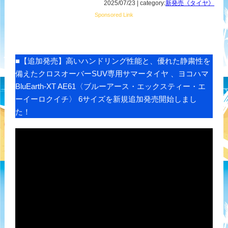
2025/07/23 | category:
新発売《タイヤ》
Sponsored Link
■【追加発売】高いハンドリング性能と、優れた静粛性を
備えたクロスオーバーSUV専用サマータイヤ 、ヨコハマ
BluEarth-XT AE61〈ブルーアース・エックスティー・エ
ーイーロクイチ〉 6サイズを新規追加発売開始しまし
た！