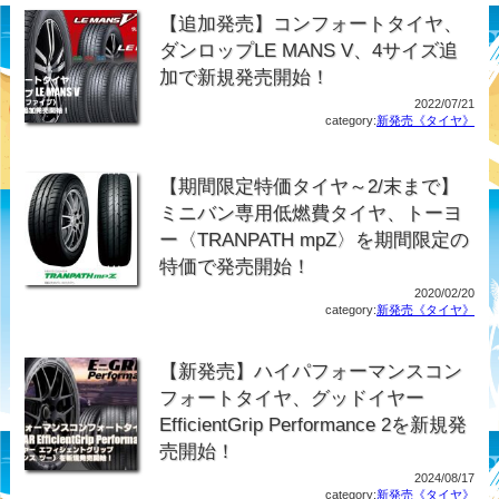
【追加発売】コンフォートタイヤ、
ダンロップLE MANS V、4サイズ追
加で新規発売開始！
2022/07/21
category:
新発売《タイヤ》
【期間限定特価タイヤ～2/末まで】
ミニバン専用低燃費タイヤ、トーヨ
ー〈TRANPATH mpZ〉を期間限定の
特価で発売開始！
2020/02/20
category:
新発売《タイヤ》
【新発売】ハイパフォーマンスコン
フォートタイヤ、グッドイヤー
EfficientGrip Performance 2を新規発
売開始！
2024/08/17
category:
新発売《タイヤ》