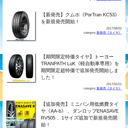
【新発売】クムホ《PorTran KC53》
を新規発売開始！
2017/06/02
category:
新発売《タイヤ》
【期間限定特価タイヤ】トーヨー
TRANPATH LuK《軽自動車専用》を
期間限定超特価で追加発売開始しま
した！
2017/02/21
category:
新発売《タイヤ》
【追加発売】ミニバン用低燃費タイ
ヤ《AA-b》 、ダンロップENASAVE
RV505 、1サイズ追加で新規発売開
始！