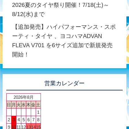
2026夏のタイヤ祭り開催！7/18(土)～
8/12(水)まで
【追加発売】ハイパフォーマンス・スポ
ーティ・タイヤ 、ヨコハマADVAN
FLEVA V701 を6サイズ追加で新規発売
開始！
営業カレンダー
2026年8月
日
月
火
水
木
金
土
1
2
3
4
5
6
7
8
9
10
11
12
13
14
15