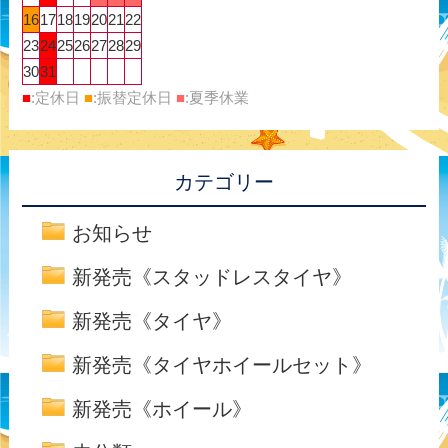
16
17
18
19
20
21
22
23
24
25
26
27
28
29
30
31
■
:定休日
■
:振替定休日
■
:夏季休業
カテゴリー
お知らせ
新発売《スタッドレスタイヤ》
新発売《タイヤ》
新発売《タイヤホイールセット》
新発売《ホイール》