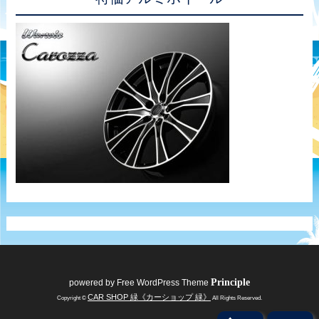
Principle
powered by
Free WordPress Theme
CAR SHOP 緑《カーショップ 緑》
Copyright ©
All Rights Reserved.