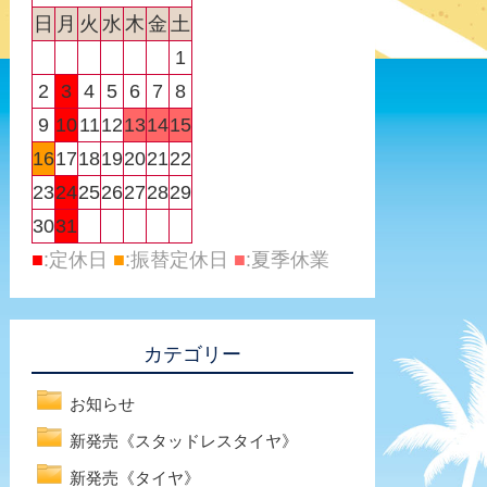
日
月
火
水
木
金
土
1
2
3
4
5
6
7
8
9
10
11
12
13
14
15
16
17
18
19
20
21
22
23
24
25
26
27
28
29
30
31
■
:定休日
■
:振替定休日
■
:夏季休業
カテゴリー
お知らせ
新発売《スタッドレスタイヤ》
新発売《タイヤ》