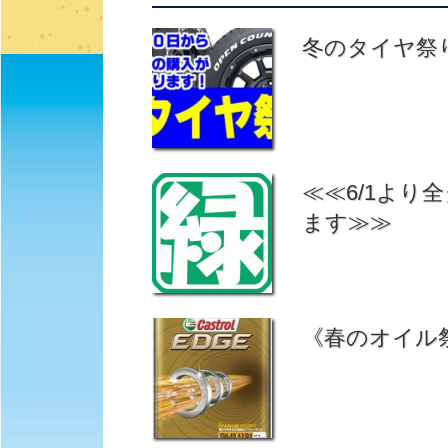
冬のタイヤ祭り～
≪≪6/1よ
ます≫≫
《春のオイル祭