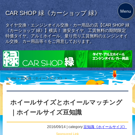
Menu
CAR SHOP 緑《カーショップ 緑》
タイヤ交換・エンジンオイル交換・カー用品の店【CAR SHOP 緑
《カーショップ 緑》】横浜！ 激安タイヤ、工賃無料の期間限定
特価タイヤ、アルミホイール、量り売り工賃無料のエンジンオイ
ル交換、カー用品等々をご用意しております。
Home
»
豆知識《ホイールサイズ》
»
ホイールサイズとホイールマッチング
｜ホイールサイズ豆知識
2016/09/14 | category:
豆知識《ホイールサイズ》
Sponsored Link