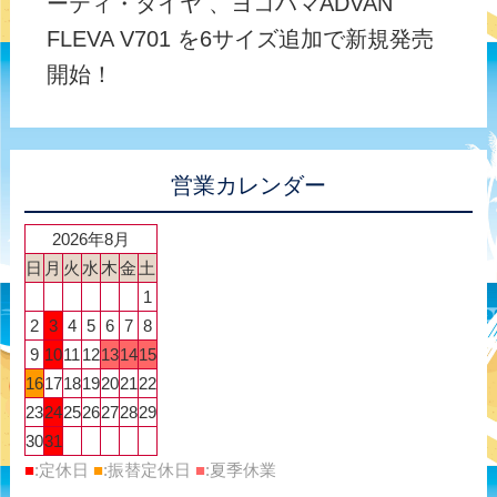
ーティ・タイヤ 、ヨコハマADVAN
FLEVA V701 を6サイズ追加で新規発売
開始！
営業カレンダー
2026年8月
日
月
火
水
木
金
土
1
2
3
4
5
6
7
8
9
10
11
12
13
14
15
16
17
18
19
20
21
22
23
24
25
26
27
28
29
30
31
■
:定休日
■
:振替定休日
■
:夏季休業