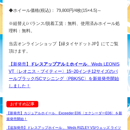
◆ホイール価格(税込)： 79,800円/4枚(15×4.5)～
※組替え/バランス/脱着工賃：無料、使用済みホイール処
理料：無料。
当店オンラインショップ【緑タイヤドットJP】にてご覧
頂けます。
【新発売】
ドレスアップアルミホイール
、Weds LEONIS
VT〈レオニス・ブイティー〉15~20インチ12サイズのパ
ールブラック/SCマシニング〈PBK/SC〉を新規発売開始
しました！
おすすめ記事
【新発売】カジュアルホイール、Exceeder E06〈エクシーダーE06〉を新
規発売開始！
【追加発売】ドレスアップホイール 、 Weds RIZLEY VS/ウェッズ ライツ