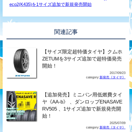
eco2(K435)を1サイズ追加で新規発売開始
関連記事
【サイズ限定超特価タイヤ】クムホ
ZETUMを3サイズ追加で超特価発売
開始！
2017/09/23
category:
新発売《タイヤ》
【追加発売】ミニバン用低燃費タイ
ヤ《AA-b》 、ダンロップENASAVE
RV505 、1サイズ追加で新規発売開
始！
2025/07/09
category:
新発売《タイヤ》