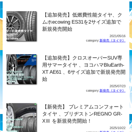
【追加発売】低燃費性能タイヤ、ク
ムホecowing ES31を2サイズ追加で
新規発売開始
2021/05/16
category:
新発売《タイヤ》
【追加発売】クロスオーバーSUV専
用サマータイヤ 、ヨコハマBluEarth-
XT AE61 、6サイズ追加で新規発売開
始
2025/07/23
category:
新発売《タイヤ》
【新発売】 プレミアムコンフォート
タイヤ 、ブリヂストンREGNO GR-
XⅢ を新規発売開始！
2025/10/22