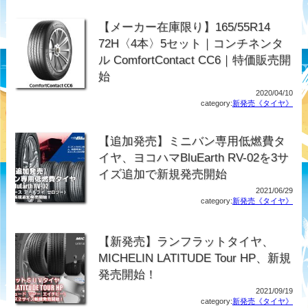
【メーカー在庫限り】165/55R14
72H〈4本〉5セット｜コンチネンタ
ル ComfortContact CC6｜特価販売開
始
2020/04/10
category:
新発売《タイヤ》
【追加発売】ミニバン専用低燃費タ
イヤ、ヨコハマBluEarth RV-02を3サ
イズ追加で新規発売開始
2021/06/29
category:
新発売《タイヤ》
【新発売】ランフラットタイヤ、
MICHELIN LATITUDE Tour HP、新規
発売開始！
2021/09/19
category:
新発売《タイヤ》