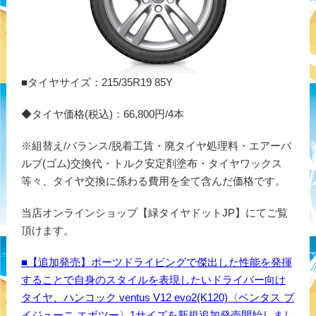
■タイヤサイズ：215/35R19 85Y
◆タイヤ価格(税込)：66,800円/4本
※組替え/バランス/脱着工賃・廃タイヤ処理料・エアーバ
ルブ(ゴム)交換代・トルク安定剤塗布・タイヤワックス
等々、タイヤ交換に係わる費用を全て含んだ価格です。
当店オンラインショップ【緑タイヤドットJP】にてご覧
頂けます。
■【追加発売】ポーツドライビングで傑出した性能を発揮
することで自身のスタイルを表現したいドライバー向け
タイヤ、ハンコック ventus V12 evo2(K120)〈ベンタス ブ
イジューニ エボツー〉1サイズを新規追加発売開始しまし