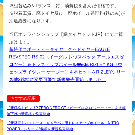
※組替込み/バランス工賃、消費税を含んだ価格です。
※脱着工賃、廃タイヤ及び、廃ホイール処理料(鉄のみ)が
別途必要になります。
当店オンラインショップ【緑タイヤドットJP】にてご覧
頂けます。
超特価スポーティータイヤ、グッドイヤーEAGLE
REVSPEC RS-02〈イーグル レヴスペック アールエスゼ
ロツー〉＆ドレスアップホイール
Weds
RIZLEY KG〈ウ
ェッズライツレー ケージー〉４本セットをRIZLEYシリー
ズ他3銘柄に変更可能で新規発売開始しました！
おすすめ記事
【新価格】ピレリP ZERO NERO GT〈ピーゼロ ネロ ジーティー〉を大幅
値下げの新価格で発売開始
【新発売】ハイエース・キャラバン用ドレスアップホイール〈NITRO
POWER〉シリーズ2銘柄を新規発売開始