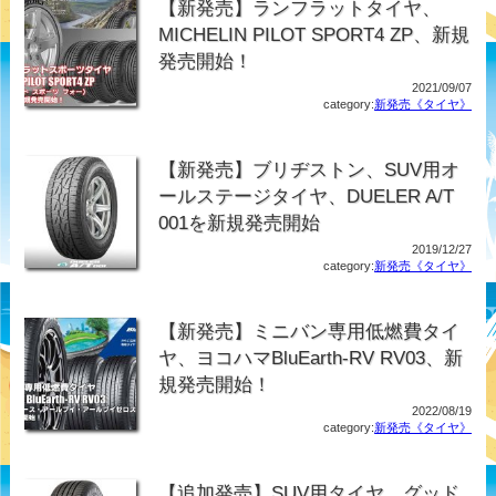
【新発売】ランフラットタイヤ、
MICHELIN PILOT SPORT4 ZP、新規
発売開始！
2021/09/07
category:
新発売《タイヤ》
【新発売】ブリヂストン、SUV用オ
ールステージタイヤ、DUELER A/T
001を新規発売開始
2019/12/27
category:
新発売《タイヤ》
【新発売】ミニバン専用低燃費タイ
ヤ、ヨコハマBluEarth-RV RV03、新
規発売開始！
2022/08/19
category:
新発売《タイヤ》
【追加発売】SUV用タイヤ、グッド