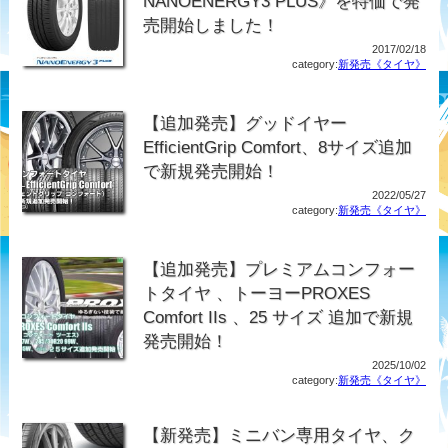
NANOENERGY3 PLUS》を特価で発
売開始しました！
2017/02/18
category:
新発売《タイヤ》
【追加発売】グッドイヤー
EfficientGrip Comfort、8サイズ追加
で新規発売開始！
2022/05/27
category:
新発売《タイヤ》
【追加発売】プレミアムコンフォー
トタイヤ 、トーヨーPROXES
Comfort IIs 、25 サイズ 追加で新規
発売開始！
2025/10/02
category:
新発売《タイヤ》
【新発売】ミニバン専用タイヤ、ク