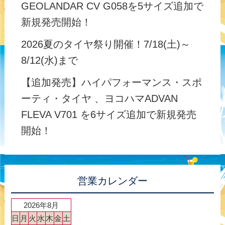
GEOLANDAR CV G058を5サイズ追加で
新規発売開始！
2026夏のタイヤ祭り開催！7/18(土)～
8/12(水)まで
【追加発売】ハイパフォーマンス・スポ
ーティ・タイヤ 、ヨコハマADVAN
FLEVA V701 を6サイズ追加で新規発売
開始！
営業カレンダー
2026年8月
日
月
火
水
木
金
土