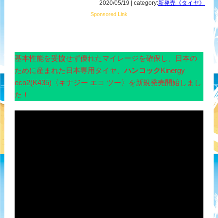
2020/05/19 | category:
新発売《タイヤ》
Sponsored Link
基本性能を妥協せず優れたマイレージを確保し、日本の
ために産まれた日本専用タイヤ、
ハンコック
Kinergy
eco2(K435)〈キナジー エコ ツー〉を新規発売開始しまし
た！