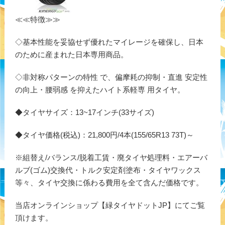
≪≪特徴≫≫
◇基本性能を妥協せず優れたマイレージを確保し、日本
のために産まれた日本専用商品。
◇非対称パターンの特性 で、偏摩耗の抑制・直進 安定性
の向上・腰弱感 を抑えたハイト系軽専 用タイヤ。
◆タイヤサイズ：13~17インチ(33サイズ)
◆タイヤ価格(税込)：21,800円/4本(155/65R13 73T)～
※組替え/バランス/脱着工賃・廃タイヤ処理料・エアーバ
ルブ(ゴム)交換代・トルク安定剤塗布・タイヤワックス
等々、タイヤ交換に係わる費用を全て含んだ価格です。
当店オンラインショップ【緑タイヤドットJP】にてご覧
頂けます。