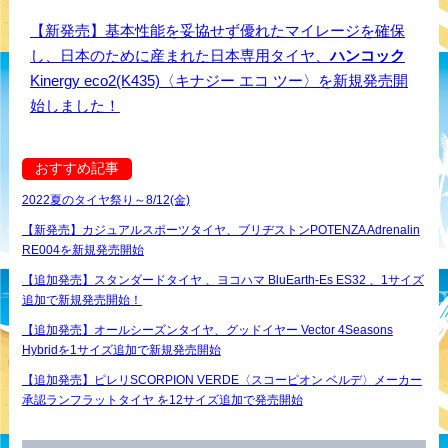
【新発売】基本性能を妥協せず優れたマイレージを確保
し、日本のために産まれた日本専用タイヤ、
ハンコック
Kinergy eco2(K435)〈キナジー エコ ツー〉を新規発売開
始しました！
おすすめ記事
2022夏のタイヤ祭り～8/12(金)
【新発売】カジュアルスポーツタイヤ、ブリヂストンPOTENZA Adrenalin
RE004を新規発売開始
【追加発売】スタンダードタイヤ 、ヨコハマ BluEarth-Es ES32 、1サイズ
追加で新規発売開始！
【追加発売】オールシーズンタイヤ、グッドイヤー Vector 4Seasons
Hybridを1サイズ追加で新規発売開始
【追加発売】ピレリSCORPION VERDE〈スコーピオン ベルデ〉メーカー
承認ランフラットタイヤ を12サイズ追加で発売開始