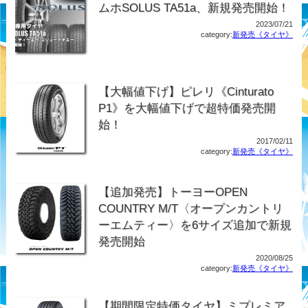
ムホSOLUS TA51a、新規発売開始！
2023/07/21
category:
新発売《タイヤ》
【大幅値下げ】ピレリ《Cinturato
P1》を大幅値下げで超特価発売開
始！
2017/02/11
category:
新発売《タイヤ》
【追加発売】トーヨーOPEN
COUNTRY M/T〈オープンカントリ
ーエムティー〉を6サイズ追加で新規
発売開始
2020/08/25
category:
新発売《タイヤ》
【期間限定特価タイヤ】ミプレミア