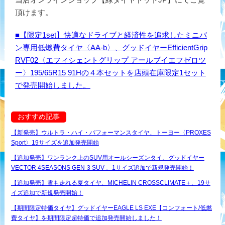
頂けます。
■【限定1set】快適なドライブと経済性を追求したミニバ
ン専用低燃費タイヤ〈AA-b〉、グッドイヤーEfficientGrip
RVF02〈エフィシェントグリップ アールブイエフゼロツ
ー〉195/65R15 91Hの４本セットを店頭在庫限定1セット
で発売開始しました。
おすすめ記事
【新発売】ウルトラ・ハイ・パフォーマンスタイヤ、トーヨー〈PROXES
Sport〉19サイズを追加発売開始
【追加発売】ワンランク上のSUV用オールシーズンタイ、グッドイヤー
VECTOR 4SEASONS GEN-3 SUV 、1サイズ追加で新規発売開始！
【追加発売】雪も走れる夏タイヤ、MICHELIN CROSSCLIMATE＋、19サ
イズ追加で新規発売開始！
【期間限定特価タイヤ】グッドイヤーEAGLE LS EXE【コンフォート/低燃
費タイヤ】を期間限定超特価で追加発売開始しました！