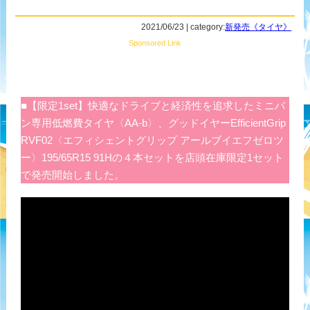
2021/06/23 | category:
新発売《タイヤ》
Sponsored Link
■【限定1set】快適なドライブと経済性を追求したミニバ
ン専用低燃費タイヤ〈AA-b〉、グッドイヤーEfficientGrip
RVF02〈エフィシェントグリップ アールブイエフゼロツ
ー〉195/65R15 91Hの４本セットを店頭在庫限定1セット
で発売開始しました。