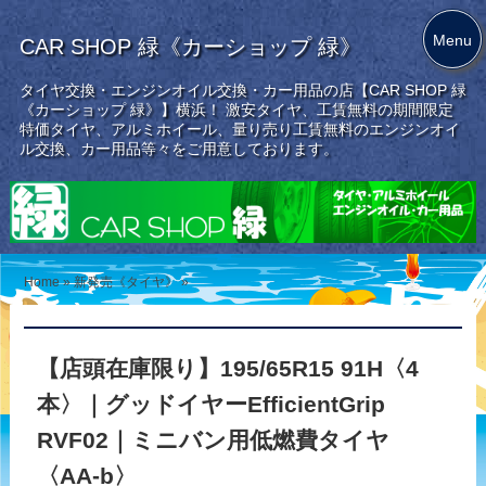
Menu
CAR SHOP 緑《カーショップ 緑》
タイヤ交換・エンジンオイル交換・カー用品の店【CAR SHOP 緑
《カーショップ 緑》】横浜！ 激安タイヤ、工賃無料の期間限定
特価タイヤ、アルミホイール、量り売り工賃無料のエンジンオイ
ル交換、カー用品等々をご用意しております。
Home
»
新発売《タイヤ》
»
【店頭在庫限り】195/65R15 91H〈4
本〉｜グッドイヤーEfficientGrip
RVF02｜ミニバン用低燃費タイヤ
〈AA-b〉