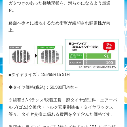
ガタつきのあった接地形状を、滑らかになるよう最適
化。
路面へ徐々に接地するため衝撃が緩和され静粛性が向
上。
■タイヤサイズ：195/65R15 91H
◆タイヤ価格(税込)：50,980円/4本～
※組替え/バランス/脱着工賃・廃タイヤ処理料・エアーバ
ルブ(ゴム)交換代・トルク安定剤塗布・タイヤワックス
等々、タイヤ交換に係わる費用を全て含んだ価格です。
当店オンラインショップ【緑タイヤドットJP】にてご覧