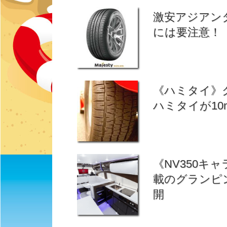
激安アジアン
には要注意！
《ハミタイ》
ハミタイが10
《NV350
載のグランピン
開