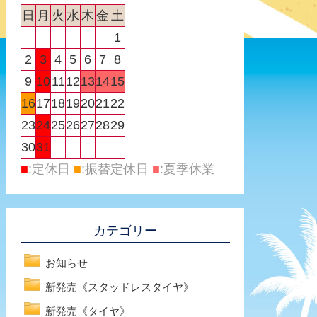
日
月
火
水
木
金
土
1
2
3
4
5
6
7
8
9
10
11
12
13
14
15
16
17
18
19
20
21
22
23
24
25
26
27
28
29
30
31
■
:定休日
■
:振替定休日
■
:夏季休業
カテゴリー
お知らせ
新発売《スタッドレスタイヤ》
新発売《タイヤ》